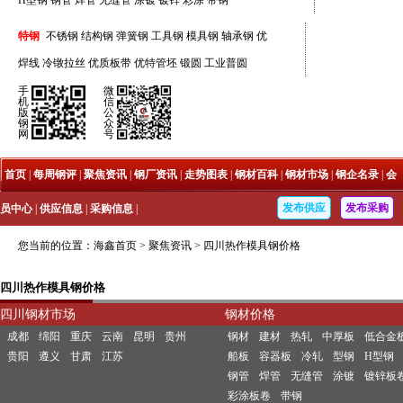
H型钢
钢管
焊管
无缝管
涂镀
镀锌
彩涂
带钢
特钢
不锈钢
结构钢
弹簧钢
工具钢
模具钢
轴承钢
优
焊线
冷镦拉丝
优质板带
优特管坯
锻圆
工业普圆
手
微
机
信
版
公
钢
众
网
号
|
首页
|
每周钢评
|
聚焦资讯
|
钢厂资讯
|
走势图表
|
钢材百科
|
钢材市场
|
钢企名录
|
会
发布供应
发布采购
员中心
|
供应信息
|
采购信息
|
您当前的位置：
海鑫首页
>
聚焦资讯
>
四川热作模具钢价格
四川热作模具钢价格
四川钢材市场
钢材价格
成都
绵阳
重庆
云南
昆明
贵州
钢材
建材
热轧
中厚板
低合金
贵阳
遵义
甘肃
江苏
船板
容器板
冷轧
型钢
H型钢
钢管
焊管
无缝管
涂镀
镀锌板
彩涂板卷
带钢