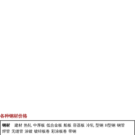
各种钢材价格
钢材
建材
热轧
中厚板
低合金板
船板
容器板
冷轧
型钢
H型钢
钢管
焊管
无缝管
涂镀
镀锌板卷
彩涂板卷
带钢