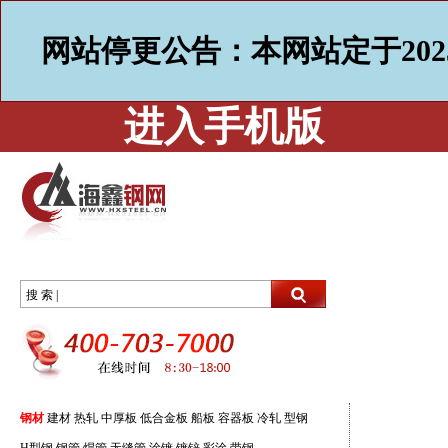
网站停更公告：本网站定于202
进入手机版
搜 索 |
钢材
建材
热轧
中厚板
低合金板
船板
容器板
冷轧
型钢