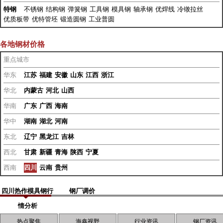
特钢
不锈钢
结构钢
弹簧钢
工具钢
模具钢
轴承钢
优焊线
冷镦拉丝
优质板带
优特管坯
锻造圆钢
工业普圆
各地钢材价格
重点城市
华东
江苏
福建
安徽
山东
江西
浙江
华北
内蒙古
河北
山西
华南
广东
广西
海南
华中
湖南
湖北
河南
东北
辽宁
黑龙江
吉林
西北
甘肃
新疆
青海
陕西
宁夏
西南
四川
云南
贵州
四川热作模具钢行
钢厂调价
情分析
热点聚焦
海鑫视野
行业资讯
钢厂资讯