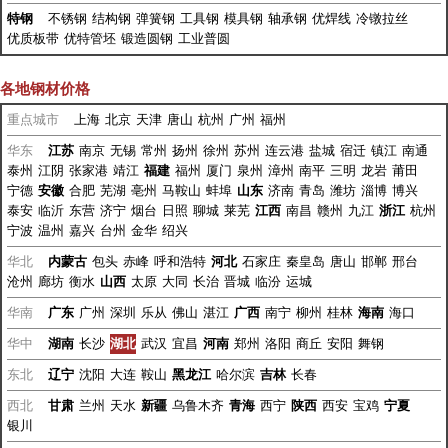
特钢
不锈钢
结构钢
弹簧钢
工具钢
模具钢
轴承钢
优焊线
冷镦拉丝
优质板带
优特管坯
锻造圆钢
工业普圆
各地钢材价格
重点城市
上海
北京
天津
唐山
杭州
广州
福州
华东
江苏
南京
无锡
常州
扬州
徐州
苏州
连云港
盐城
宿迁
镇江
南通
泰州
江阴
张家港
靖江
福建
福州
厦门
泉州
漳州
南平
三明
龙岩
莆田
宁德
安徽
合肥
芜湖
亳州
马鞍山
蚌埠
山东
济南
青岛
潍坊
淄博
博兴
泰安
临沂
东营
济宁
烟台
日照
聊城
莱芜
江西
南昌
赣州
九江
浙江
杭州
宁波
温州
嘉兴
台州
金华
绍兴
华北
内蒙古
包头
赤峰
呼和浩特
河北
石家庄
秦皇岛
唐山
邯郸
邢台
沧州
廊坊
衡水
山西
太原
大同
长治
晋城
临汾
运城
华南
广东
广州
深圳
乐从
佛山
湛江
广西
南宁
柳州
桂林
海南
海口
华中
湖南
长沙
湖北
武汉
宜昌
河南
郑州
洛阳
商丘
安阳
舞钢
东北
辽宁
沈阳
大连
鞍山
黑龙江
哈尔滨
吉林
长春
西北
甘肃
兰州
天水
新疆
乌鲁木齐
青海
西宁
陕西
西安
宝鸡
宁夏
银川