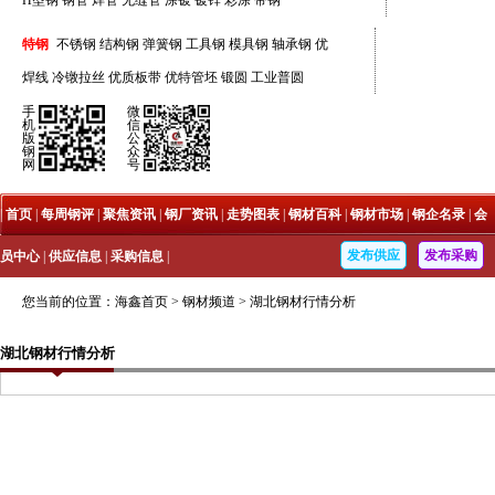
H型钢
钢管
焊管
无缝管
涂镀
镀锌
彩涂
带钢
特钢
不锈钢
结构钢
弹簧钢
工具钢
模具钢
轴承钢
优
焊线
冷镦拉丝
优质板带
优特管坯
锻圆
工业普圆
手
微
机
信
版
公
钢
众
网
号
|
首页
|
每周钢评
|
聚焦资讯
|
钢厂资讯
|
走势图表
|
钢材百科
|
钢材市场
|
钢企名录
|
会
发布供应
发布采购
员中心
|
供应信息
|
采购信息
|
您当前的位置：
海鑫首页
>
钢材频道
>
湖北钢材行情分析
湖北钢材行情分析