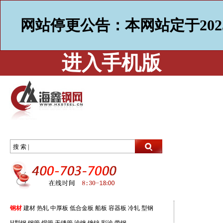
网站停更公告：本网站定于202
进入手机版
搜 索 |
钢材
建材
热轧
中厚板
低合金板
船板
容器板
冷轧
型钢