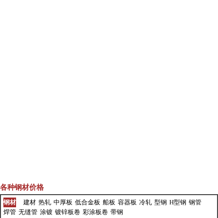
各种钢材价格
钢材
建材
热轧
中厚板
低合金板
船板
容器板
冷轧
型钢
H型钢
钢管
焊管
无缝管
涂镀
镀锌板卷
彩涂板卷
带钢