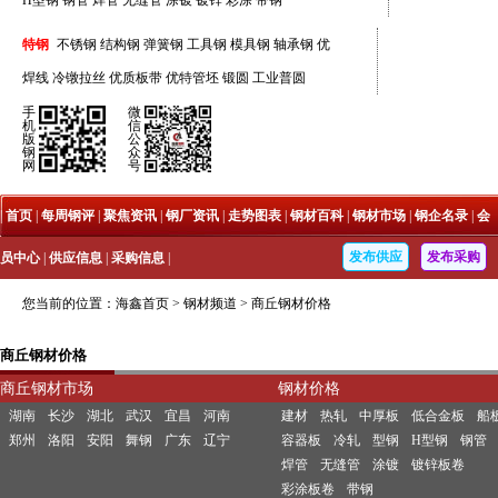
H型钢
钢管
焊管
无缝管
涂镀
镀锌
彩涂
带钢
特钢
不锈钢
结构钢
弹簧钢
工具钢
模具钢
轴承钢
优
焊线
冷镦拉丝
优质板带
优特管坯
锻圆
工业普圆
手
微
机
信
版
公
钢
众
网
号
|
首页
|
每周钢评
|
聚焦资讯
|
钢厂资讯
|
走势图表
|
钢材百科
|
钢材市场
|
钢企名录
|
会
发布供应
发布采购
员中心
|
供应信息
|
采购信息
|
您当前的位置：
海鑫首页
>
钢材频道
>
商丘钢材价格
商丘钢材价格
商丘钢材市场
钢材价格
湖南
长沙
湖北
武汉
宜昌
河南
建材
热轧
中厚板
低合金板
船
郑州
洛阳
安阳
舞钢
广东
辽宁
容器板
冷轧
型钢
H型钢
钢管
焊管
无缝管
涂镀
镀锌板卷
彩涂板卷
带钢