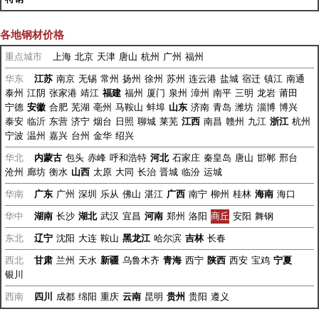
各地钢材价格
重点城市
上海
北京
天津
唐山
杭州
广州
福州
华东
江苏
南京
无锡
常州
扬州
徐州
苏州
连云港
盐城
宿迁
镇江
南通
泰州
江阴
张家港
靖江
福建
福州
厦门
泉州
漳州
南平
三明
龙岩
莆田
宁德
安徽
合肥
芜湖
亳州
马鞍山
蚌埠
山东
济南
青岛
潍坊
淄博
博兴
泰安
临沂
东营
济宁
烟台
日照
聊城
莱芜
江西
南昌
赣州
九江
浙江
杭州
宁波
温州
嘉兴
台州
金华
绍兴
华北
内蒙古
包头
赤峰
呼和浩特
河北
石家庄
秦皇岛
唐山
邯郸
邢台
沧州
廊坊
衡水
山西
太原
大同
长治
晋城
临汾
运城
华南
广东
广州
深圳
乐从
佛山
湛江
广西
南宁
柳州
桂林
海南
海口
华中
湖南
长沙
湖北
武汉
宜昌
河南
郑州
洛阳
商丘
安阳
舞钢
东北
辽宁
沈阳
大连
鞍山
黑龙江
哈尔滨
吉林
长春
西北
甘肃
兰州
天水
新疆
乌鲁木齐
青海
西宁
陕西
西安
宝鸡
宁夏
银川
西南
四川
成都
绵阳
重庆
云南
昆明
贵州
贵阳
遵义