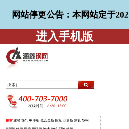
网站停更公告：本网站定于202
进入手机版
搜 索 |
钢材
建材
热轧
中厚板
低合金板
船板
容器板
冷轧
型钢