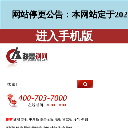
网站停更公告：本网站定于202
进入手机版
搜 索 |
钢材
建材
热轧
中厚板
低合金板
船板
容器板
冷轧
型钢