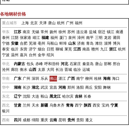
各地钢材价格
重点城市
上海
北京
天津
唐山
杭州
广州
福州
华东
江苏
南京
无锡
常州
扬州
徐州
苏州
连云港
盐城
宿迁
镇江
南通
泰州
江阴
张家港
靖江
福建
福州
厦门
泉州
漳州
南平
三明
龙岩
莆田
宁德
安徽
合肥
芜湖
亳州
马鞍山
蚌埠
山东
济南
青岛
潍坊
淄博
博兴
泰安
临沂
东营
济宁
烟台
日照
聊城
莱芜
江西
南昌
赣州
九江
浙江
杭州
宁波
温州
嘉兴
台州
金华
绍兴
华北
内蒙古
包头
赤峰
呼和浩特
河北
石家庄
秦皇岛
唐山
邯郸
邢台
沧州
廊坊
衡水
山西
太原
大同
长治
晋城
临汾
运城
华南
广东
广州
深圳
乐从
佛山
湛江
广西
南宁
柳州
桂林
海南
海口
华中
湖南
长沙
湖北
武汉
宜昌
河南
郑州
洛阳
商丘
安阳
舞钢
东北
辽宁
沈阳
大连
鞍山
黑龙江
哈尔滨
吉林
长春
西北
甘肃
兰州
天水
新疆
乌鲁木齐
青海
西宁
陕西
西安
宝鸡
宁夏
银川
西南
四川
成都
绵阳
重庆
云南
昆明
贵州
贵阳
遵义