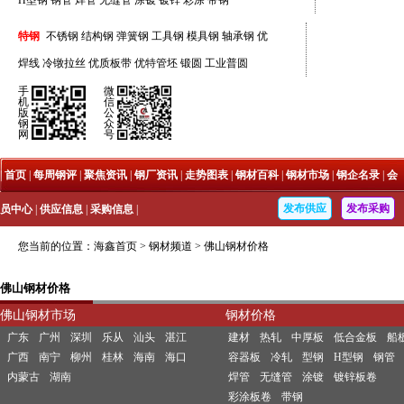
H型钢
钢管
焊管
无缝管
涂镀
镀锌
彩涂
带钢
特钢
不锈钢
结构钢
弹簧钢
工具钢
模具钢
轴承钢
优
焊线
冷镦拉丝
优质板带
优特管坯
锻圆
工业普圆
手
微
机
信
版
公
钢
众
网
号
|
首页
|
每周钢评
|
聚焦资讯
|
钢厂资讯
|
走势图表
|
钢材百科
|
钢材市场
|
钢企名录
|
会
发布供应
发布采购
员中心
|
供应信息
|
采购信息
|
您当前的位置：
海鑫首页
>
钢材频道
>
佛山钢材价格
佛山钢材价格
佛山钢材市场
钢材价格
广东
广州
深圳
乐从
汕头
湛江
建材
热轧
中厚板
低合金板
船
广西
南宁
柳州
桂林
海南
海口
容器板
冷轧
型钢
H型钢
钢管
内蒙古
湖南
焊管
无缝管
涂镀
镀锌板卷
彩涂板卷
带钢