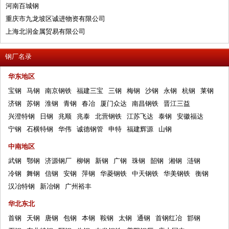
河南百城钢
重庆市九龙坡区诚进物资有限公司
上海北润金属贸易有限公司
钢厂名录
华东地区
宝钢
马钢
南京钢铁
福建三宝
三钢
梅钢
沙钢
永钢
杭钢
莱钢
济钢
苏钢
淮钢
青钢
春冶
厦门众达
南昌钢铁
晋江三益
兴澄特钢
日钢
兆顺
兆泰
北营钢铁
江苏飞达
泰钢
安徽福达
宁钢
石横特钢
华伟
诚德钢管
申特
福建辉源
山钢
中南地区
武钢
鄂钢
济源钢厂
柳钢
新钢
广钢
珠钢
韶钢
湘钢
涟钢
冷钢
舞钢
信钢
安钢
萍钢
华菱钢铁
中天钢铁
华美钢铁
衡钢
汉冶特钢
新冶钢
广州裕丰
华北东北
首钢
天钢
唐钢
包钢
本钢
鞍钢
太钢
通钢
首钢红冶
邯钢