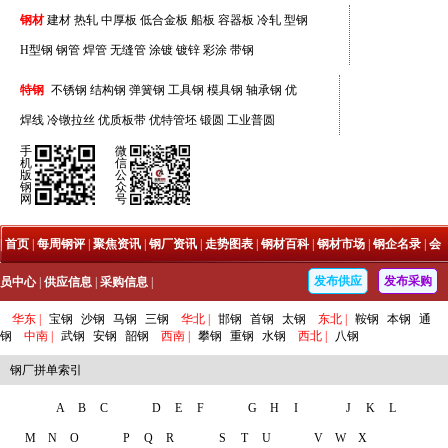
钢材
建材
热轧
中厚板
低合金板
船板
容器板
冷轧
型钢
H型钢
钢管
焊管
无缝管
涂镀
镀锌
彩涂
带钢
特钢
不锈钢
结构钢
弹簧钢
工具钢
模具钢
轴承钢
优
焊线
冷镦拉丝
优质板带
优特管坯
锻圆
工业普圆
手
微
机
信
版
公
钢
众
网
号
|
首页
|
每周钢评
|
聚焦资讯
|
钢厂资讯
|
走势图表
|
钢材百科
|
钢材市场
|
钢企名录
|
会
发布供应
发布采购
员中心
|
供应信息
|
采购信息
|
华东 |
宝钢
沙钢
马钢
三钢
华北 |
邯钢
首钢
太钢
东北 |
鞍钢
本钢
通
钢
中南 |
武钢
安钢
韶钢
西南 |
攀钢
重钢
水钢
西北 |
八钢
钢厂拼单索引
A
B
C
D
E
F
G
H
I
J
K
L
M
N
O
P
Q
R
S
T
U
V
W
X