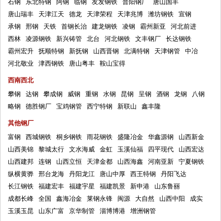
石钢
东北特钢
阿钢
临钢
友发钢铁
普阳钢厂
唐山国丰
唐山瑞丰
天津江天
德龙
天津荣程
天津兆博
潍坊钢铁
宣钢
承钢
邢钢
天铁
首钢长治
建龙钢铁
凌钢
霸州新亚
河北前进
西林
凌源钢铁
新兴铸管
北台
河北钢铁
文丰钢厂
长达钢铁
霸州宏升
抚顺特钢
新抚钢
山西晋钢
北满特钢
天津钢管
中冶
河北敬业
津西钢铁
唐山粤丰
鞍山宝得
西南西北
攀钢
达钢
攀成钢
威钢
重钢
水钢
昆钢
呈钢
酒钢
龙钢
八钢
略钢
德胜钢厂
宝鸡钢管
西宁特钢
新联山
鑫丰隆
其他钢厂
富钢
西城钢铁
桐乡钢铁
雨花钢铁
盛隆冶金
华鑫源钢
山西新金
山西美锦
黎城太行
文水海威
金虹
玉溪仙福
四平现代
山西宏达
山西建邦
连钢
山西立恒
天津金都
山西海鑫
河南亚新
宁夏钢铁
纵横黄骅
邢台龙海
丹阳龙江
唐山中厚
西王特钢
丹阳飞达
长江钢铁
福建宏丰
福建宇星
福建凯景
新申港
山东鲁丽
成都长峰
全国
鑫海冶金
莱钢永锋
闽源
大自然
山西中阳
成实
玉溪玉昆
山东广富
京华制管
淄博博港
增洲钢管