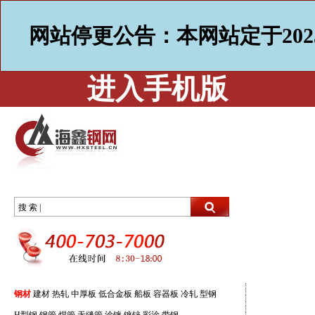
网站停更公告：本网站定于202
进入手机版
搜 索 |
钢材
建材
热轧
中厚板
低合金板
船板
容器板
冷轧
型钢