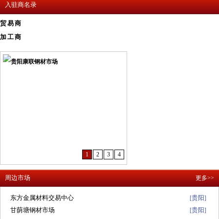
入驻商名录
贸易商
加工商
1
2
3
4
周边市场
更多>>
东方金属材料交易中心
贵阳
[
]
甘荫塘钢材市场
贵阳
[
]