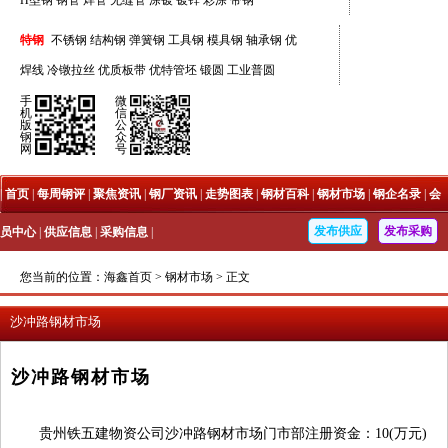
H型钢
钢管
焊管
无缝管
涂镀
镀锌
彩涂
带钢
特钢
不锈钢
结构钢
弹簧钢
工具钢
模具钢
轴承钢
优
焊线
冷镦拉丝
优质板带
优特管坯
锻圆
工业普圆
手
微
机
信
版
公
钢
众
网
号
|
首页
|
每周钢评
|
聚焦资讯
|
钢厂资讯
|
走势图表
|
钢材百科
|
钢材市场
|
钢企名录
|
会
发布供应
发布采购
员中心
|
供应信息
|
采购信息
|
您当前的位置：
海鑫首页
>
钢材市场
>
正文
沙冲路钢材市场
沙冲路钢材市场
贵州铁五建物资公司沙冲路钢材市场门市部注册资金：10(万元)