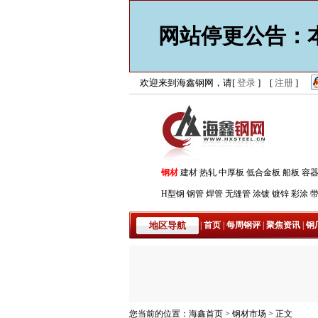
网站停更公告：本
欢迎来到海鑫钢网，请[
登录
] [
注册
]
钢材
建材
热轧
中厚板
低合金板
船板
容
H型钢
钢管
焊管
无缝管
涂镀
镀锌
彩涂
地区导航
|
首页
|
每周钢评
|
聚焦资讯
|
钢
您当前的位置：
海鑫首页
>
钢材市场
>
正文