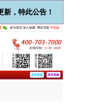
止更新，特此公告！
设为首页
加入收藏
网站导航
手机版
·
|
手
微
机
信
版
公
钢
众
网
号
发布供应
发布采购