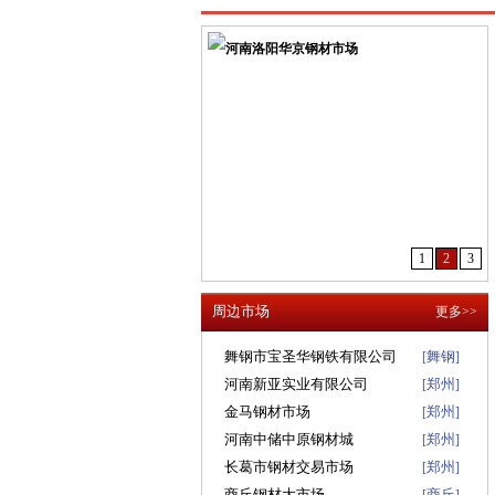
1
2
3
周边市场
更多>>
舞钢市宝圣华钢铁有限公司
舞钢
[
]
河南新亚实业有限公司
郑州
[
]
金马钢材市场
郑州
[
]
河南中储中原钢材城
郑州
[
]
长葛市钢材交易市场
郑州
[
]
商丘钢材大市场
商丘