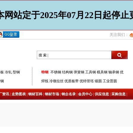
网站定于2025年07月22日起停
关注我们：
搜 索 |
器板
冷轧
型钢
特钢
不锈钢
结构钢
弹簧钢
工具钢
模具钢
轴承钢
优
带钢
焊线
冷镦拉丝
优质板带
优特管坯
锻圆
工业普圆
厂资讯
|
走势图表
|
钢材百科
|
钢材市场
|
钢企名录
|
会员中心
|
供应信息
|
采购信息
|