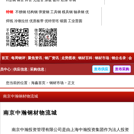
H型钢
钢管
焊管
无缝管
涂镀
镀锌
彩涂
带钢
特钢
不锈钢
结构钢
弹簧钢
工具钢
模具钢
轴承钢
优
焊线
冷镦拉丝
优质板带
优特管坯
锻圆
工业普圆
手
微
机
信
版
公
钢
众
网
号
|
首页
|
每周钢评
|
聚焦资讯
|
钢厂资讯
|
走势图表
|
钢材百科
|
钢材市场
|
钢企名录
|
会
发布供应
发布采购
员中心
|
供应信息
|
采购信息
|
您当前的位置：
海鑫首页
>
钢材市场
>
正文
南京中瀚钢材物流城
南京中瀚钢材物流城
南京中瀚投资管理有限公司是由上海中瀚投资集团作为法人投资