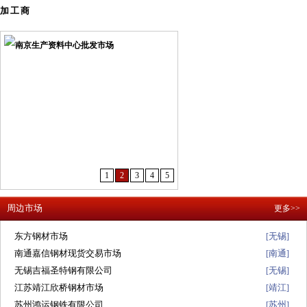
加工商
1
2
3
4
5
周边市场
更多>>
东方钢材市场
无锡
[
]
南通嘉信钢材现货交易市场
南通
[
]
无锡吉福圣特钢有限公司
无锡
[
]
江苏靖江欣桥钢材市场
靖江
[
]
苏州鸿运钢铁有限公司
苏州
[
]