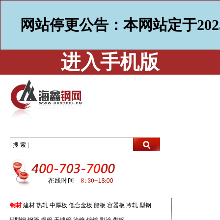
网站停更公告：本网站定于202
进入手机版
搜 索 |
钢材
建材
热轧
中厚板
低合金板
船板
容器板
冷轧
型钢