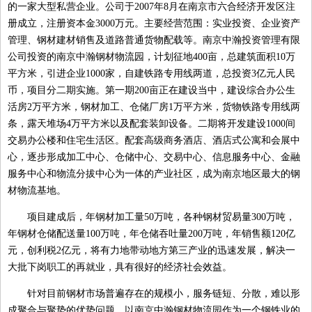
的一家大型私营企业。公司于2007年8月在南京市六合经济开发区注
册成立，注册资本金3000万元。主要经营范围：实业投资、企业资产
管理、钢材建材销售及道路普通货物配载等。南京中瀚投资管理有限
公司投资的南京中瀚钢材物流园，计划征地400亩，总建筑面积10万
平方米，引进企业1000家，自建铁路专用线两道，总投资3亿元人民
币，项目分二期实施。第一期200亩正在建设当中，建设综合办公生
活房2万平方米，钢材加工、仓储厂房1万平方米，货物铁路专用线两
条，露天堆场4万平方米以及配套装卸设备。二期将开发建设1000间
交易办公楼和住宅生活区。配套高级商务酒店、酒店式公寓和会展中
心，逐步形成加工中心、仓储中心、交易中心、信息服务中心、金融
服务中心和物流分拔中心为一体的产业社区，成为南京地区最大的钢
材物流基地。
项目建成后，年钢材加工量50万吨，各种钢材贸易量300万吨，
年钢材仓储配送量100万吨，年仓储吞吐量200万吨，年销售额120亿
元，创利税2亿元，将有力地带动地方第三产业的迅速发展，解决一
大批下岗职工的再就业，具有很好的经济社会效益。
针对目前钢材市场普遍存在的规模小，服务链短、分散，难以形
成聚合与聚势的优势问题，以南京中瀚钢材物流园作为一个钢铁业的