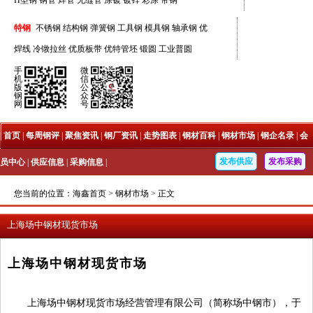
H型钢
钢管
焊管
无缝管
涂镀
镀锌
彩涂
带钢
特钢
不锈钢
结构钢
弹簧钢
工具钢
模具钢
轴承钢
优
焊线
冷镦拉丝
优质板带
优特管坯
锻圆
工业普圆
手
微
机
信
版
公
钢
众
网
号
|
首页
|
每周钢评
|
聚焦资讯
|
钢厂资讯
|
走势图表
|
钢材百科
|
钢材市场
|
钢企名录
|
会
发布供应
发布采购
员中心
|
供应信息
|
采购信息
|
您当前的位置：
海鑫首页
>
钢材市场
>
正文
上海场中钢材现货市场
上海场中钢材现货市场
上海场中钢材现货市场经营管理有限公司（简称场中钢市），于