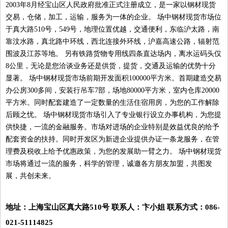
2003年8月经宝山区人民政府批准正式注册成立，是一家以钢材现货
交易，仓储，加工，运输，服务为一体的企业。 场中钢材现货市场位
于真大路510号，549号，地理位置优越，交通便利，东临沪太路，南
靠汶水路，真北路中环线，西北连接外环线，沪嘉高速公路，辐射范
围波及江苏等地。 另有铁路货物专用线四条直达场内，离水运码头仅
8公里，无论是您洽谈业务还是供货，提货，交通及运输的优势十分
显著。 场中钢材现货市场前期开发面积100000平方米。首期建造交易
办公房300多间，安装行吊车7部，场地80000平方米，室内仓库20000
平方米。同时配套建造了一定数量的生活住宿用房，为您的工作解除
后顾之忧。 场中钢材现货市场引入了专业银行设立办事机构，为您提
供快捷，一流的金融服务。市场对进场的企业特别是效益优良的给予
配套资金的扶持。同时开发区为新进企业提供办证一条龙服务，在管
理费及税收上给予优惠政策，为您的发展助一臂之力。 场中钢材现货
市场将通过一流的服务，科学的管理，诚邀各方朋友加盟，共图发
展，共创未来。
地址：上海宝山区真大路510号 联系人：卞小姐 联系方式：086-
021-51114825