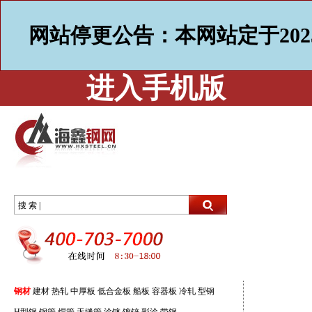
网站停更公告：本网站定于202
进入手机版
搜 索 |
钢材
建材
热轧
中厚板
低合金板
船板
容器板
冷轧
型钢