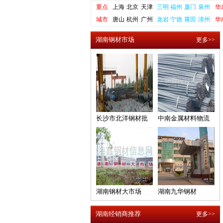
重点
上海
北京
天津
三明
福州
厦门
泉州
华
城市
唐山
杭州
广州
龙岩
宁德
莆田
漳州
华
湖南钢材市场
更多>>
长沙市北洋钢材批
中南金属材料物流
发交易市场
大市场
湖南钢材大市场
湖南九华钢材
湖南经销商推荐
更多>>