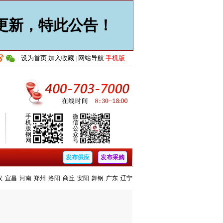
止更新，特此公告！
设为首页
加入收藏
网站导航
手机版
·
|
手
微
机
信
版
公
钢
众
网
号
发布供应
发布采购
汉
宜昌
河南
郑州
洛阳
商丘
安阳
舞钢
广东
辽宁