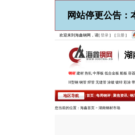
网站停更公告：本
欢迎来到海鑫钢网，请[
登录
] [
注册
]
湖
钢材
建材
热轧
中厚板
低合金板
船板
容
H型钢
钢管
焊管
无缝管
涂镀
镀锌
彩涂
地区导航
|
首页
|
每周钢评
|
聚焦资讯
|
钢
您当前的位置：
海鑫首页
>
湖南钢材市场