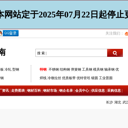
网站定于2025年07月22日起停
关注我们：
南
搜 索 |
器板
冷轧
型钢
特钢
不锈钢
结构钢
弹簧钢
工具钢
模具钢
轴承钢
优
带钢
焊线
冷镦拉丝
优质板带
优特管坯
锻圆
工业普圆
厂资讯
|
走势图表
|
钢材百科
|
钢材市场
|
钢企名录
|
会员中心
|
供应信息
|
采购信息
|
长沙
湖北
武