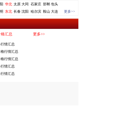
阳
华北
太原
大同
石家庄
邯郸
包头
明
东北
长春
沈阳
哈尔滨
鞍山
大连
更多>>
价格汇总
更多>>
格行情汇总
价格行情汇总
价格行情汇总
格行情汇总
格行情汇总