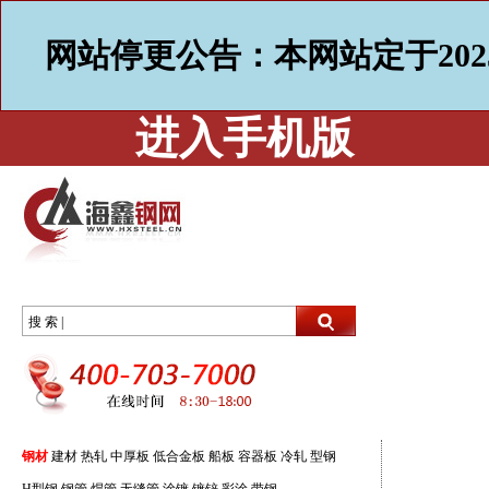
网站停更公告：本网站定于202
进入手机版
搜 索 |
钢材
建材
热轧
中厚板
低合金板
船板
容器板
冷轧
型钢