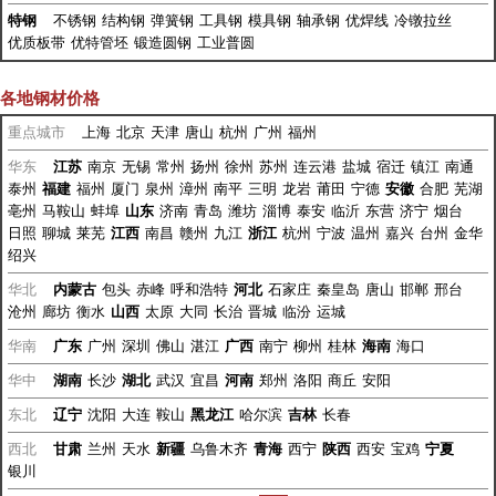
特钢
不锈钢
结构钢
弹簧钢
工具钢
模具钢
轴承钢
优焊线
冷镦拉丝
优质板带
优特管坯
锻造圆钢
工业普圆
各地钢材价格
重点城市
上海
北京
天津
唐山
杭州
广州
福州
华东
江苏
南京
无锡
常州
扬州
徐州
苏州
连云港
盐城
宿迁
镇江
南通
泰州
福建
福州
厦门
泉州
漳州
南平
三明
龙岩
莆田
宁德
安徽
合肥
芜湖
亳州
马鞍山
蚌埠
山东
济南
青岛
潍坊
淄博
泰安
临沂
东营
济宁
烟台
日照
聊城
莱芜
江西
南昌
赣州
九江
浙江
杭州
宁波
温州
嘉兴
台州
金华
绍兴
华北
内蒙古
包头
赤峰
呼和浩特
河北
石家庄
秦皇岛
唐山
邯郸
邢台
沧州
廊坊
衡水
山西
太原
大同
长治
晋城
临汾
运城
华南
广东
广州
深圳
佛山
湛江
广西
南宁
柳州
桂林
海南
海口
华中
湖南
长沙
湖北
武汉
宜昌
河南
郑州
洛阳
商丘
安阳
东北
辽宁
沈阳
大连
鞍山
黑龙江
哈尔滨
吉林
长春
西北
甘肃
兰州
天水
新疆
乌鲁木齐
青海
西宁
陕西
西安
宝鸡
宁夏
银川