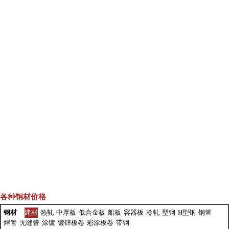
各种钢材价格
钢材
建材
热轧
中厚板
低合金板
船板
容器板
冷轧
型钢
H型钢
钢管
焊管
无缝管
涂镀
镀锌板卷
彩涂板卷
带钢