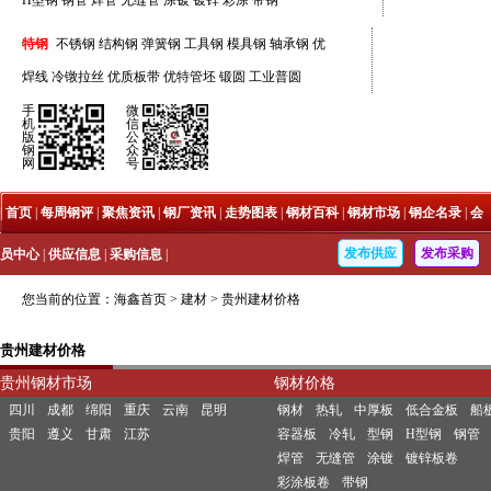
H型钢
钢管
焊管
无缝管
涂镀
镀锌
彩涂
带钢
特钢
不锈钢
结构钢
弹簧钢
工具钢
模具钢
轴承钢
优
焊线
冷镦拉丝
优质板带
优特管坯
锻圆
工业普圆
手
微
机
信
版
公
钢
众
网
号
|
首页
|
每周钢评
|
聚焦资讯
|
钢厂资讯
|
走势图表
|
钢材百科
|
钢材市场
|
钢企名录
|
会
发布供应
发布采购
员中心
|
供应信息
|
采购信息
|
您当前的位置：
海鑫首页
>
建材
>
贵州建材价格
贵州建材价格
贵州钢材市场
钢材价格
四川
成都
绵阳
重庆
云南
昆明
钢材
热轧
中厚板
低合金板
船
贵阳
遵义
甘肃
江苏
容器板
冷轧
型钢
H型钢
钢管
焊管
无缝管
涂镀
镀锌板卷
彩涂板卷
带钢