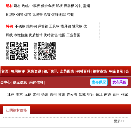
钢材
建材
热轧
中厚板
低合金板
船板
容器板
冷轧
型钢
H型钢
钢管
焊管
无缝管
涂镀
镀锌
彩涂
带钢
特钢
不锈钢
结构钢
弹簧钢
工具钢
模具钢
轴承钢
优
焊线
冷镦拉丝
优质板带
优特管坯
锻圆
工业普圆
手
微
机
信
版
公
钢
众
网
号
|
首页
|
每周钢评
|
聚焦资讯
|
钢厂资讯
|
走势图表
|
钢材百科
|
钢材市场
|
钢企名录
|
会
发布供应
发布采购
员中心
|
供应信息
|
采购信息
|
江苏
南京
无锡
常州
扬州
徐州
苏州
连云港
盐城
宿迁
镇江
南通
泰州
张家
港
靖江
福建
安徽
四川
内蒙古
您当前的位置：
海鑫首页
>
江阴钢材市场
江阴钢材价格
更多>>