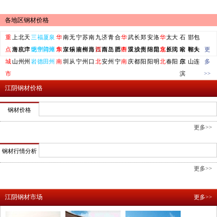
各地区钢材价格
重
上
北
天
三
福
厦
泉
华
南
无
宁
苏
南
九
济
青
合
华
武
长
郑
安
洛
华
太
大
石
邯
包
点
海
唐
京
杭
津
广
明
龙
州
宁
门
莆
州
漳
东
华
京
深
锡
乐
波
南
州
柳
昌
海
江
西
南
西
岛
兰
肥
西
中
西
汉
重
沙
成
州
贵
阳
绵
阳
昆
北
东
原
长
同
沈
家
哈
郸
鞍
头
大
更
城
山
州
州
岩
德
田
州
南
圳
从
宁
州
口
北
安
州
宁
南
庆
都
阳
阳
明
北
春
阳
庄
尔
山
连
多
市
滨
>>
江阴钢材价格
钢材价格
更多>>
钢材行情分析
更多>>
江阴钢材市场
更多>>