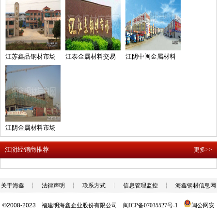
江苏鑫品钢材市场
江泰金属材料交易
江阴中闽金属材料
市场
市场
江阴金属材料市场
江阴经销商推荐
更多>>
关于海鑫
┊
法律声明
┊
联系方式
┊
信息管理监控
┊
海鑫钢材信息网
©2008-2023
福建明海鑫企业股份有限公司
闽ICP备07035527号-1
闽公网安