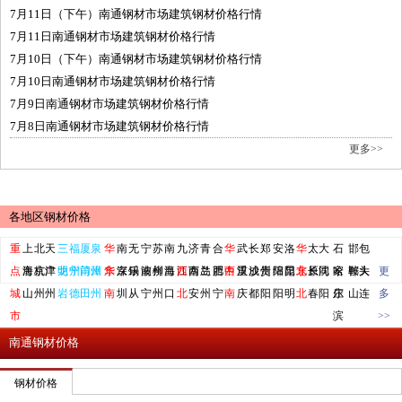
7月11日（下午）南通钢材市场建筑钢材价格行情
7月11日南通钢材市场建筑钢材价格行情
7月10日（下午）南通钢材市场建筑钢材价格行情
7月10日南通钢材市场建筑钢材价格行情
7月9日南通钢材市场建筑钢材价格行情
7月8日南通钢材市场建筑钢材价格行情
更多>>
各地区钢材价格
重
上
北
天
三
福
厦
泉
华
南
无
宁
苏
南
九
济
青
合
华
武
长
郑
安
洛
华
太
大
石
邯
包
点
海
唐
京
杭
津
广
明
龙
州
宁
门
莆
州
漳
东
华
京
深
锡
乐
波
南
州
柳
昌
海
江
西
南
西
岛
兰
肥
西
中
西
汉
重
沙
成
州
贵
阳
绵
阳
昆
北
东
原
长
同
沈
家
哈
郸
鞍
头
大
更
城
山
州
州
岩
德
田
州
南
圳
从
宁
州
口
北
安
州
宁
南
庆
都
阳
阳
明
北
春
阳
庄
尔
山
连
多
市
滨
>>
南通钢材价格
钢材价格