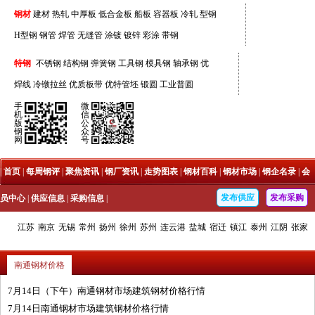
钢材
建材
热轧
中厚板
低合金板
船板
容器板
冷轧
型钢
H型钢
钢管
焊管
无缝管
涂镀
镀锌
彩涂
带钢
特钢
不锈钢
结构钢
弹簧钢
工具钢
模具钢
轴承钢
优
焊线
冷镦拉丝
优质板带
优特管坯
锻圆
工业普圆
手
微
机
信
版
公
钢
众
网
号
|
首页
|
每周钢评
|
聚焦资讯
|
钢厂资讯
|
走势图表
|
钢材百科
|
钢材市场
|
钢企名录
|
会
发布供应
发布采购
员中心
|
供应信息
|
采购信息
|
江苏
南京
无锡
常州
扬州
徐州
苏州
连云港
盐城
宿迁
镇江
泰州
江阴
张家
港
靖江
福建
安徽
四川
内蒙古
您当前的位置：
海鑫首页
>
南通钢材市场
南通钢材价格
7月14日（下午）南通钢材市场建筑钢材价格行情
7月14日南通钢材市场建筑钢材价格行情