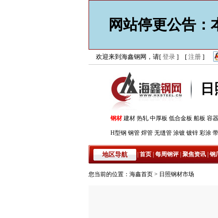
网站停更公告：本
欢迎来到海鑫钢网，请[
登录
] [
注册
]
日
钢材
建材
热轧
中厚板
低合金板
船板
容
H型钢
钢管
焊管
无缝管
涂镀
镀锌
彩涂
地区导航
|
首页
|
每周钢评
|
聚焦资讯
|
钢
您当前的位置：
海鑫首页
>
日照钢材市场