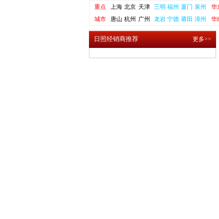
重点
上海
北京
天津
三明
福州
厦门
泉州
华
城市
唐山
杭州
广州
龙岩
宁德
莆田
漳州
华
日照经销商推荐
更多>>