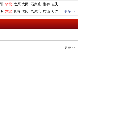
阳
华北
太原
大同
石家庄
邯郸
包头
明
东北
长春
沈阳
哈尔滨
鞍山
大连
更多>>
更多>>