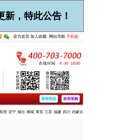
止更新，特此公告！
设为首页
加入收藏
网站导航
手机版
·
|
手
微
机
信
版
公
钢
众
网
号
发布供应
发布采购
东营
济宁
烟台
聊城
莱芜
江苏
福建
四川
内蒙古