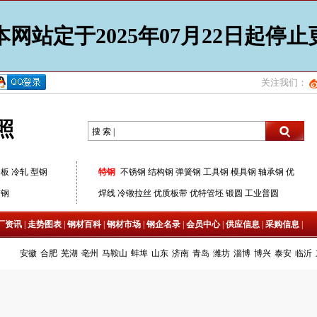
网站定于2025年07月22日起停
关注我们：
照
搜 索 |
器板
冷轧
型钢
特钢
不锈钢
结构钢
弹簧钢
工具钢
模具钢
轴承钢
优
带钢
焊线
冷镦拉丝
优质板带
优特管坯
锻圆
工业普圆
厂资讯
|
走势图表
|
钢材百科
|
钢材市场
|
钢企名录
|
会员中心
|
供应信息
|
采购信息
|
安徽
合肥
芜湖
亳州
马鞍山
蚌埠
山东
济南
青岛
潍坊
淄博
博兴
泰安
临沂