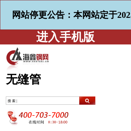
网站停更公告：本网站定于202
进入手机版
无缝管
搜 索 |