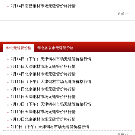
7月14日南昌钢材市场无缝管价格行情
更多>>
华北无缝管价格
华北各省市无缝管价格
7月14日（下午）天津钢材市场无缝管价格行情
7月14日天津钢材市场无缝管价格行情
7月14日北京钢材市场无缝管价格行情
7月11日（下午）天津钢材市场无缝管价格行情
7月11日北京钢材市场无缝管价格行情
7月11日天津钢材市场无缝管价格行情
7月10日（下午）天津钢材市场无缝管价格行情
7月10日天津钢材市场无缝管价格行情
7月10日北京钢材市场无缝管价格行情
7月9日（下午）天津钢材市场无缝管价格行情
更多>>