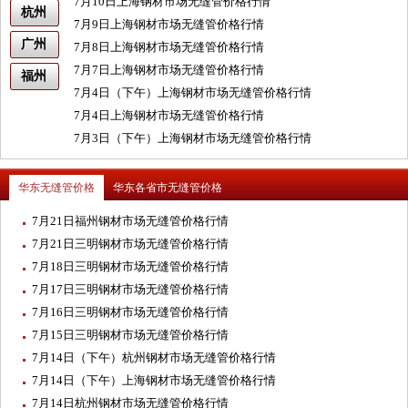
7月10日上海钢材市场无缝管价格行情
杭州
7月9日上海钢材市场无缝管价格行情
广州
7月8日上海钢材市场无缝管价格行情
7月7日上海钢材市场无缝管价格行情
福州
7月4日（下午）上海钢材市场无缝管价格行情
7月4日上海钢材市场无缝管价格行情
7月3日（下午）上海钢材市场无缝管价格行情
华东无缝管价格
华东各省市无缝管价格
7月21日福州钢材市场无缝管价格行情
7月21日三明钢材市场无缝管价格行情
7月18日三明钢材市场无缝管价格行情
7月17日三明钢材市场无缝管价格行情
7月16日三明钢材市场无缝管价格行情
7月15日三明钢材市场无缝管价格行情
7月14日（下午）杭州钢材市场无缝管价格行情
7月14日（下午）上海钢材市场无缝管价格行情
7月14日杭州钢材市场无缝管价格行情