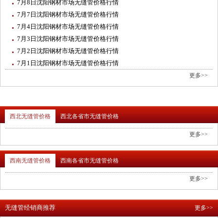
7月8日沈阳钢材市场无缝管价格行情
7月7日沈阳钢材市场无缝管价格行情
7月4日沈阳钢材市场无缝管价格行情
7月3日沈阳钢材市场无缝管价格行情
7月2日沈阳钢材市场无缝管价格行情
7月1日沈阳钢材市场无缝管价格行情
更多>>
西北无缝管价格
西北各省市无缝管价格
更多>>
西南无缝管价格
西南各省市无缝管价格
更多>>
无缝管经销商推荐
更多>>