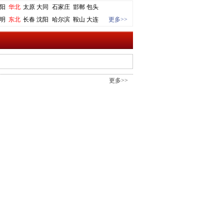
阳
华北
太原
大同
石家庄
邯郸
包头
明
东北
长春
沈阳
哈尔滨
鞍山
大连
更多>>
更多>>