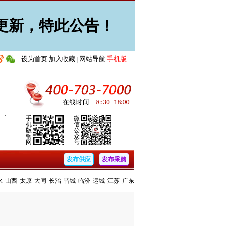
止更新，特此公告！
设为首页
加入收藏
网站导航
手机版
·
|
手
微
机
信
版
公
钢
众
网
号
发布供应
发布采购
水
山西
太原
大同
长治
晋城
临汾
运城
江苏
广东