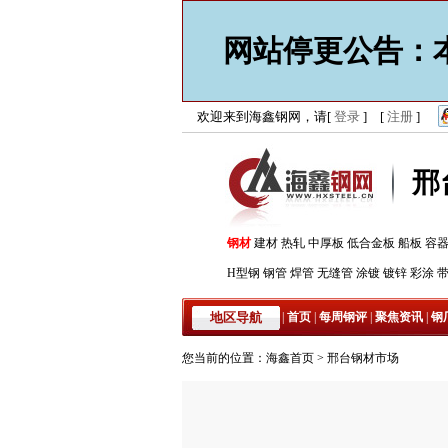
网站停更公告：本
欢迎来到海鑫钢网，请[
登录
] [
注册
]
邢
钢材
建材
热轧
中厚板
低合金板
船板
容
H型钢
钢管
焊管
无缝管
涂镀
镀锌
彩涂
地区导航
|
首页
|
每周钢评
|
聚焦资讯
|
钢
您当前的位置：
海鑫首页
>
邢台钢材市场