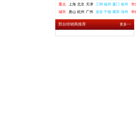
重点
上海
北京
天津
三明
福州
厦门
泉州
华
城市
唐山
杭州
广州
龙岩
宁德
莆田
漳州
华
邢台经销商推荐
更多>>