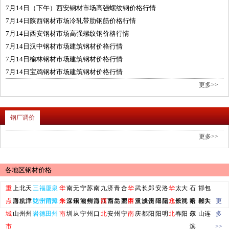
7月14日（下午）西安钢材市场高强螺纹钢价格行情
7月14日陕西钢材市场冷轧带肋钢筋价格行情
7月14日西安钢材市场高强螺纹钢价格行情
7月14日汉中钢材市场建筑钢材价格行情
7月14日榆林钢材市场建筑钢材价格行情
7月14日宝鸡钢材市场建筑钢材价格行情
更多>>
钢厂调价
更多>>
各地区钢材价格
重
上
北
天
三
福
厦
泉
华
南
无
宁
苏
南
九
济
青
合
华
武
长
郑
安
洛
华
太
大
石
邯
包
点
海
唐
京
杭
津
广
明
龙
州
宁
门
莆
州
漳
东
华
京
深
锡
乐
波
南
州
柳
昌
海
江
西
南
西
岛
兰
肥
西
中
西
汉
重
沙
成
州
贵
阳
绵
阳
昆
北
东
原
长
同
沈
家
哈
郸
鞍
头
大
更
城
山
州
州
岩
德
田
州
南
圳
从
宁
州
口
北
安
州
宁
南
庆
都
阳
阳
明
北
春
阳
庄
尔
山
连
多
市
滨
>>