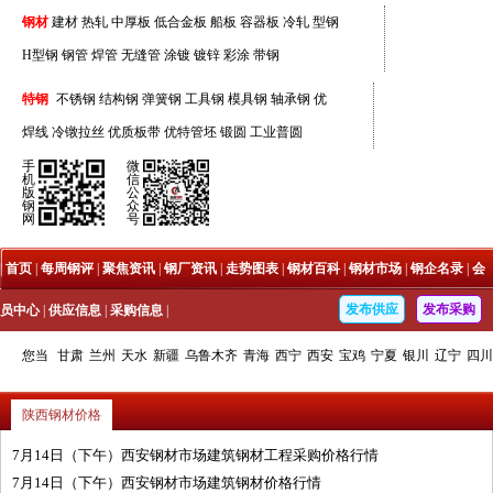
钢材
建材
热轧
中厚板
低合金板
船板
容器板
冷轧
型钢
H型钢
钢管
焊管
无缝管
涂镀
镀锌
彩涂
带钢
特钢
不锈钢
结构钢
弹簧钢
工具钢
模具钢
轴承钢
优
焊线
冷镦拉丝
优质板带
优特管坯
锻圆
工业普圆
手
微
机
信
版
公
钢
众
网
号
|
首页
|
每周钢评
|
聚焦资讯
|
钢厂资讯
|
走势图表
|
钢材百科
|
钢材市场
|
钢企名录
|
会
发布供应
发布采购
员中心
|
供应信息
|
采购信息
|
您当
甘肃
兰州
天水
新疆
乌鲁木齐
青海
西宁
西安
宝鸡
宁夏
银川
辽宁
四川
前的位置：
海鑫首页
>
陕西钢材市场
陕西钢材价格
7月14日（下午）西安钢材市场建筑钢材工程采购价格行情
7月14日（下午）西安钢材市场建筑钢材价格行情