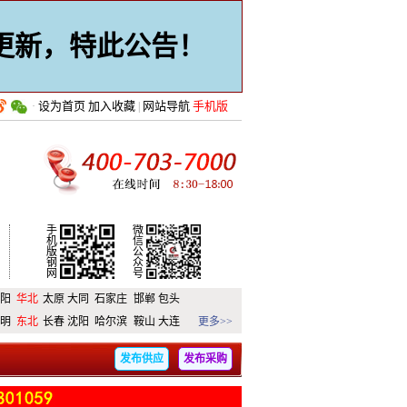
止更新，特此公告！
设为首页
加入收藏
网站导航
手机版
·
|
手
微
机
信
版
公
钢
众
网
号
阳
华北
太原
大同
石家庄
邯郸
包头
明
东北
长春
沈阳
哈尔滨
鞍山
大连
更多>>
发布供应
发布采购