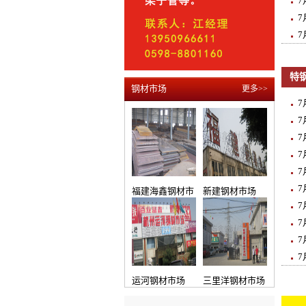
7
7
特
钢材市场
更多>>
7
7
7
7
7
福建海鑫钢材市
新建钢材市场
7
场
7
7
7
运河钢材市场
三里洋钢材市场