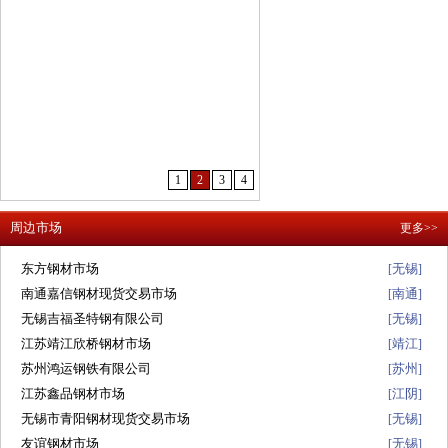
1
2
3
4
周边市场
更多>>
东方钢材市场
无锡
[
]
南通嘉信钢材现货交易市场
南通
[
]
无锡吉福圣特钢有限公司
无锡
[
]
江苏靖江欣桥钢材市场
靖江
[
]
苏州鸿运钢铁有限公司
苏州
[
]
江苏鑫品钢材市场
江阴
[
]
无锡市青阳钢材现货交易市场
无锡
[
]
友谊钢材市场
无锡
[
]