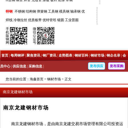
H型钢
钢管
焊管
无缝管
涂镀
镀锌
彩涂
带钢
特钢
不锈钢
结构钢
弹簧钢
工具钢
模具钢
轴承钢
优
焊线
冷镦拉丝
优质板带
优特管坯
锻圆
工业普圆
手
微
机
信
版
公
钢
众
网
号
|
首页
|
每周钢评
|
聚焦资讯
|
钢厂资讯
|
走势图表
|
钢材百科
|
钢材市场
|
钢企名录
|
会
发布供应
发布采购
员中心
|
供应信息
|
采购信息
|
您当前的位置：
海鑫首页
>
钢材市场
>
正文
南京龙建钢材市场
南京龙建钢材市场
南京龙建钢材市场，是由南京龙建交易市场管理有限公司投资运