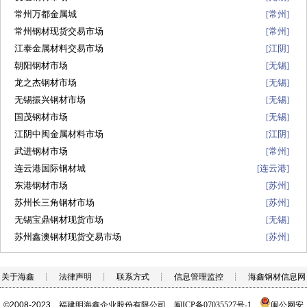
常州万都金属城
常州
[
]
常州钢材现货交易市场
常州
[
]
江泰金属材料交易市场
江阴
[
]
朝阳钢材市场
无锡
[
]
龙之杰钢材市场
无锡
[
]
无锡振兴钢材市场
无锡
[
]
国茂钢材市场
无锡
[
]
江阴中闽金属材料市场
江阴
[
]
武进钢材市场
常州
[
]
连云港国际钢材城
连云港
[
]
东港钢材市场
苏州
[
]
苏州长三角钢材市场
苏州
[
]
无锡宝鼎钢材现货市场
无锡
[
]
苏州鑫澳钢材现货交易市场
苏州
[
]
关于海鑫
┊
法律声明
┊
联系方式
┊
信息管理监控
┊
海鑫钢材信息网
©2008-2023
福建明海鑫企业股份有限公司
闽ICP备07035527号-1
闽公网安