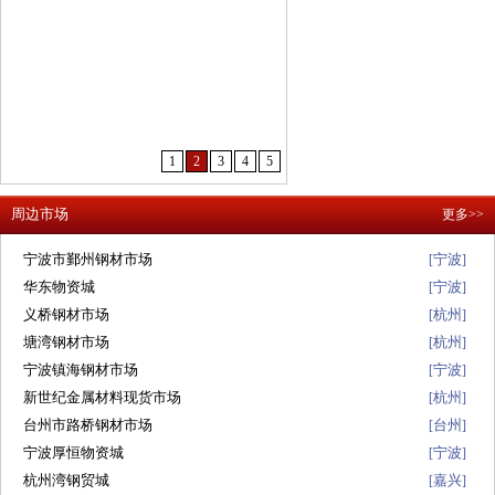
1
2
3
4
5
周边市场
更多>>
宁波市鄞州钢材市场
宁波
[
]
华东物资城
宁波
[
]
义桥钢材市场
杭州
[
]
塘湾钢材市场
杭州
[
]
宁波镇海钢材市场
宁波
[
]
新世纪金属材料现货市场
杭州
[
]
台州市路桥钢材市场
台州
[
]
宁波厚恒物资城
宁波
[
]
杭州湾钢贸城
嘉兴
[
]