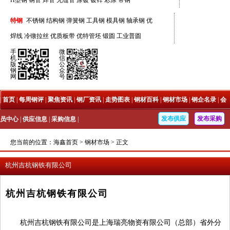
H型钢
钢管
焊管
无缝管
涂镀
镀锌
彩涂
带钢
特钢
不锈钢
结构钢
弹簧钢
工具钢
模具钢
轴承钢
优
焊线
冷镦拉丝
优质板带
优特管坯
锻圆
工业普圆
手
微
机
信
版
公
钢
众
网
号
|
首页
|
每周钢评
|
聚焦资讯
|
钢厂资讯
|
走势图表
|
钢材百科
|
钢材市场
|
钢企名录
|
会
发布供应
发布采购
员中心
|
供应信息
|
采购信息
|
您当前的位置：
海鑫首页
>
钢材市场
>
正文
杭州吉杭钢铁有限公司
杭州吉杭钢铁有限公司
杭州吉杭钢铁有限公司是上海瑞亮物资有限公司（总部）省外分